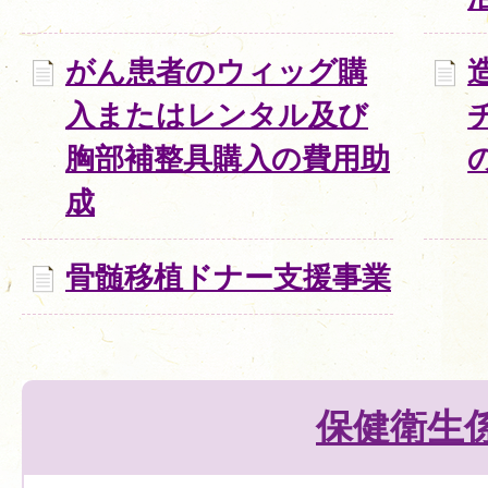
がん患者のウィッグ購
入またはレンタル及び
胸部補整具購入の費用助
成
骨髄移植ドナー支援事業
保健衛生