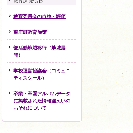
教育課 給食係
教育委員会の点検・評価
東庄町教育施策
部活動地域移行（地域展
開）
学校運営協議会（コミュニ
ティスクール）
卒業・卒園アルバムデータ
に掲載された情報漏えいの
おそれについて