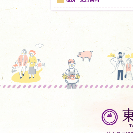
東
庄
町
Tonosho