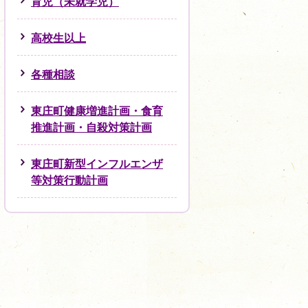
育児（未就学児）
高校生以上
各種相談
東庄町健康増進計画・食育
推進計画・自殺対策計画
東庄町新型インフルエンザ
等対策行動計画