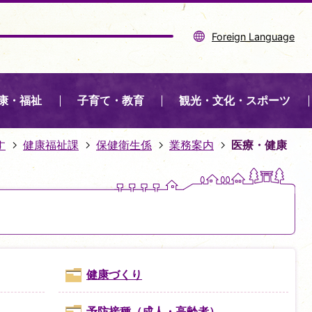
Foreign Language
康・福祉
子育て・教育
観光・文化・スポーツ
す
健康福祉課
保健衛生係
業務案内
医療・健康
健康づくり
予防接種（成人・高齢者）