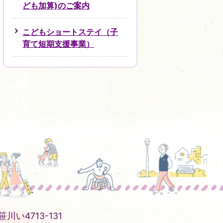
ども加算)のご案内
こどもショートステイ（子
育て短期支援事業）
川い4713-131