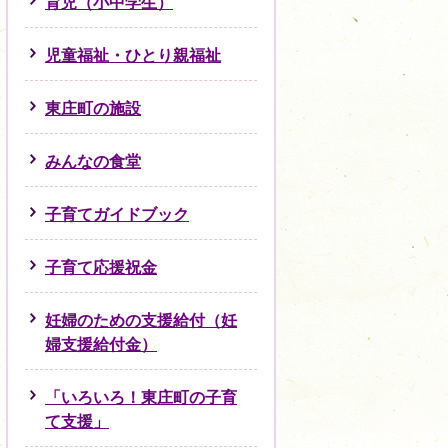
育児（小中学生）
児童福祉・ひとり親福祉
東庄町の施設
みんなの食堂
子育てガイドブック
子育て応援祝金
妊婦のための支援給付（妊
婦支援給付金）
「いろいろ！東庄町の子育
て支援」