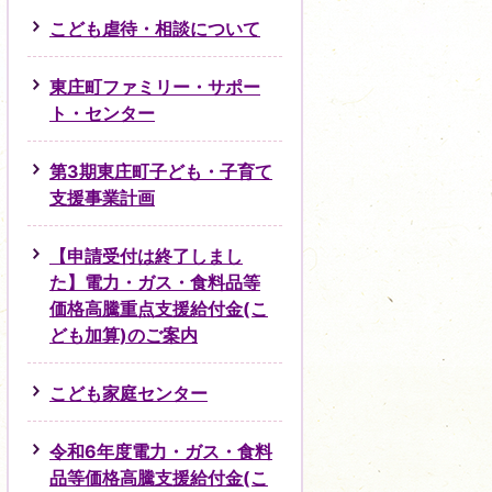
こども虐待・相談について
東庄町ファミリー・サポー
ト・センター
第3期東庄町子ども・子育て
支援事業計画
【申請受付は終了しまし
た】電力・ガス・食料品等
価格高騰重点支援給付金(こ
ども加算)のご案内
こども家庭センター
令和6年度電力・ガス・食料
品等価格高騰支援給付金(こ