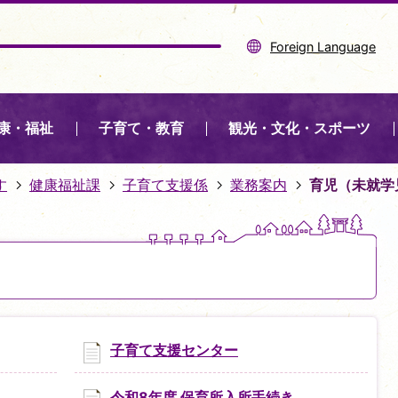
Foreign Language
康・福祉
子育て・教育
観光・文化・スポーツ
す
健康福祉課
子育て支援係
業務案内
育児（未就学
子育て支援センター
令和8年度 保育所入所手続き