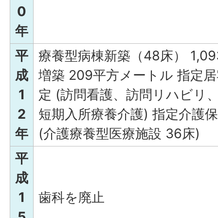
0
年
平
療養型病棟新築（48床） 1,0
成
増築 209平方メートル 指
1
定 (訪問看護、訪問リハビリ
2
短期入所療養介護) 指定介護
年
(介護療養型医療施設 36床)
平
成
1
歯科を廃止
5