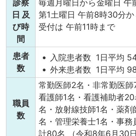
診察
毎週月曜日から金曜日 午前
日 及
第1土曜日 午前8時30分か
び時
受付は 午前11時まで
間
患者
入院患者数 1日平均 54
数
外来患者数 1日平均 98
常勤医師2名・非常勤医師
看護師1名・看護補助者2
職員
名・放射線技師1名・薬剤
数
名・管理栄養士1名・事務
計80名 （令和8年6月30