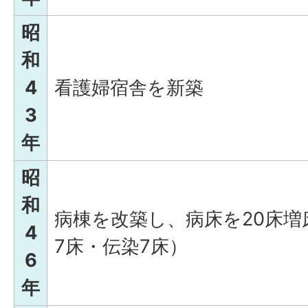
昭
和
4
看護婦宿舎を新築
3
年
昭
和
病棟を改築し、病床を20床増床
4
7床・伝染7床）
6
年