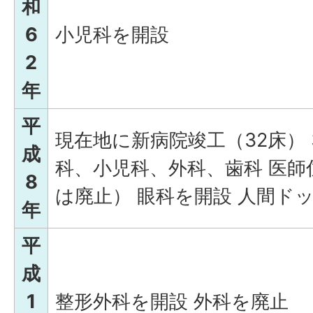
和
6
小児科を開設
2
年
平
現在地に新病院竣工（32床） 3
成
科、小児科、外科、歯科 医師
8
は廃止） 眼科を開設 人間ド
年
平
成
1
整形外科を開設 外科を廃止