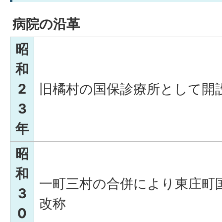
病院の沿革
昭
和
2
旧橘村の国保診療所として開
3
年
昭
和
一町三村の合併により東庄町国
3
改称
0