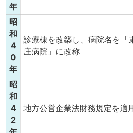
年
昭
和
診療棟を改築し、病院名を「
4
庄病院」に改称
0
年
昭
和
4
地方公営企業法財務規定を適
2
年