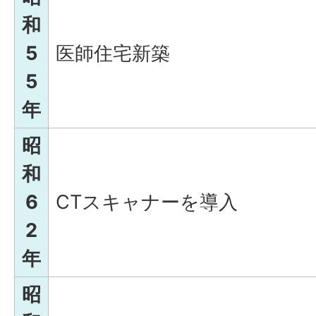
和
5
医師住宅新築
5
年
昭
和
6
CTスキャナーを導入
2
年
昭