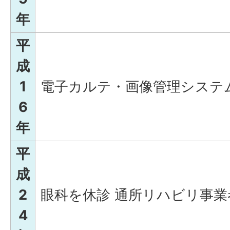
年
平
成
1
電子カルテ・画像管理システ
6
年
平
成
2
眼科を休診 通所リハビリ事業
4