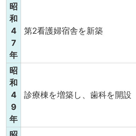
昭
和
4
第2看護婦宿舎を新築
7
年
昭
和
4
診療棟を増築し、歯科を開設
9
年
昭