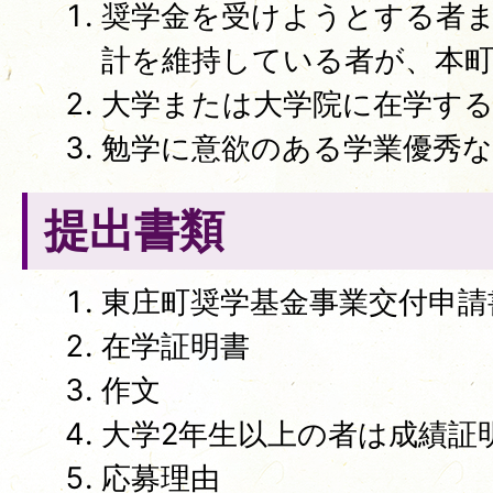
奨学金を受けようとする者
計を維持している者が、本
大学または大学院に在学す
勉学に意欲のある学業優秀な
提出書類
東庄町奨学基金事業交付申請
在学証明書
作文
大学2年生以上の者は成績証
応募理由