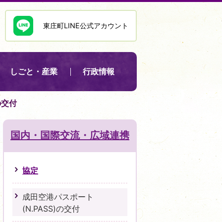
東庄町LINE公式アカウント
しごと・産業
行政情報
の交付
国内・国際交流・広域連携
協定
成田空港パスポート
(N.PASS)の交付