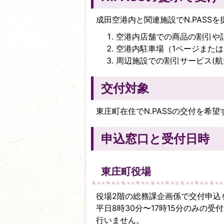
成田空港内と関連施設でN.PASS
空港内店舗での商品の割引や
空港内駐車場（1ページまたは
周辺施設での割引サービス(航
交付対象
東庄町在住でN.PASSの交付を希
申込窓口と受付日時
東庄町役場
役場2階の総務課企画係で交付申込
平日8時30分〜17時15分のみの
行いません。