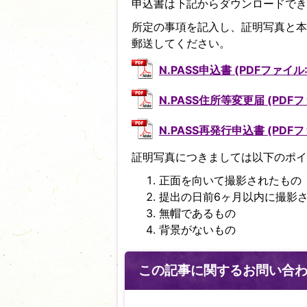
申込書は下記からダウンロードでき
所定の事項を記入し、証明写真と本
郵送してください。
N.PASS申込書 (PDFファイル: 
N.PASS住所等変更届 (PDFファ
N.PASS再発行申込書 (PDFファ
証明写真につきましては以下のポイ
正面を向いて撮影されたもの
提出の日前6ヶ月以内に撮影
無帽であるもの
背景がないもの
この記事に関するお問い合