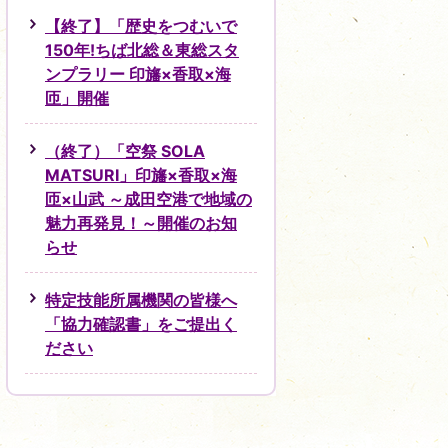
【終了】「歴史をつむいで
150年!ちば北総＆東総スタ
ンプラリー 印旛×香取×海
匝」開催
（終了）「空祭 SOLA
MATSURI」印旛×香取×海
匝×山武 ～成田空港で地域の
魅力再発見！～開催のお知
らせ
特定技能所属機関の皆様へ
「協力確認書」をご提出く
ださい