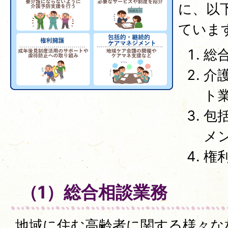
に、以
ていま
総
介
ト
包
メ
権
（1）総合相談業務
地域に住む高齢者に関する様々な