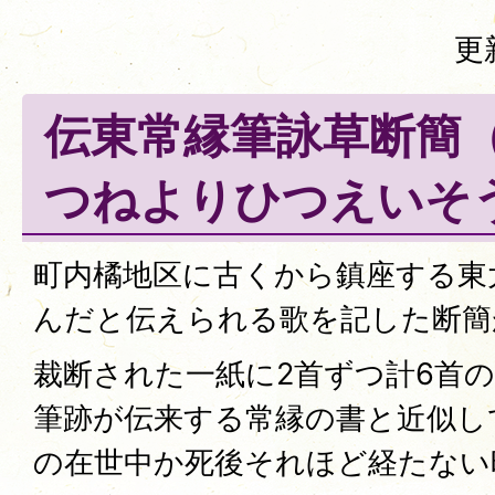
更
伝東常縁筆詠草断簡
つねよりひつえいそ
町内橘地区に古くから鎮座する東
んだと伝えられる歌を記した断簡
裁断された一紙に2首ずつ計6首
筆跡が伝来する常縁の書と近似し
の在世中か死後それほど経たない