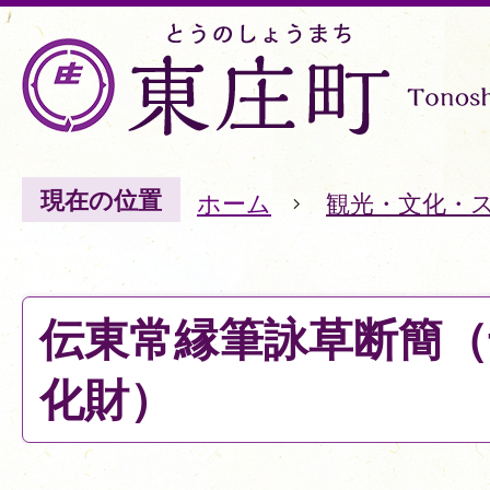
現在の位置
ホーム
観光・文化・
伝東常縁筆詠草断簡（
化財）