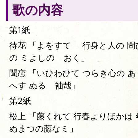
歌の内容
第1紙
待花 「よをすてゝ 行身と人の 
の ミよしのゝおく」
聞恋 「いひわひて つらき心の 
へす ぬるゝ袖哉」
第2紙
松上 「藤くれて 行春よりほかは
ぬまつの藤なミ」