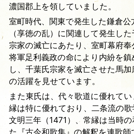
濃国郡上を領していました。
室町時代、関東で発生した鎌倉公
（享徳の乱）に関連して発生した
宗家の滅亡にあたり、室町幕府奉
将軍足利義政の命により内紛を鎮
し、千葉氏宗家を滅亡させた馬加
の活躍を見せています。
また東氏は、代々歌道に優れてい
縁は特に優れており、二条流の歌
文明三年（1471）、常縁は当時
た『古今和歌集』の解釈を連歌師