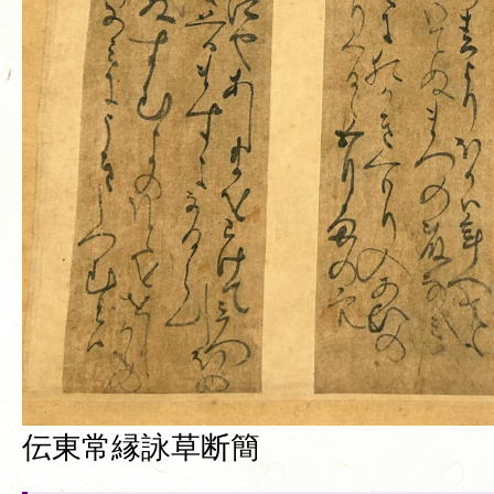
伝東常縁詠草断簡