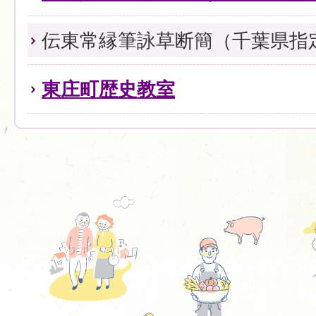
伝東常縁筆詠草断簡（千葉県指
東庄町歴史教室