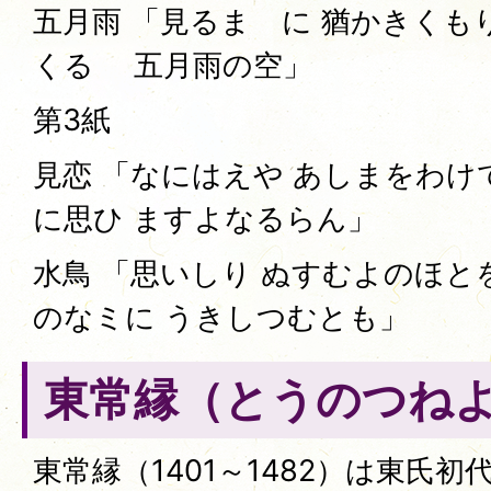
五月雨 「見るまゝに 猶かきくも
くるゝ 五月雨の空」
第3紙
見恋 「なにはえや あしまをわけ
に思ひ ますよなるらん」
水鳥 「思いしり ぬすむよのほと
のなミに うきしつむとも」
東常縁（とうのつね
東常縁（1401～1482）は東氏