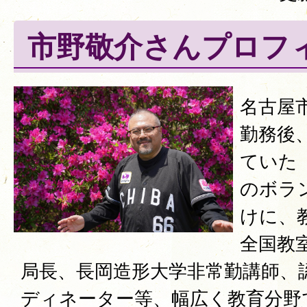
市野敬介さんプロフ
名古屋
勤務後
ていた
のボラ
けに、教
全国教
局長、長岡造形大学非常勤講師、
ディネーター等、幅広く教育分野