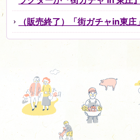
ラクターが『街ガチャ in 東
（販売終了）「街ガチャin東庄