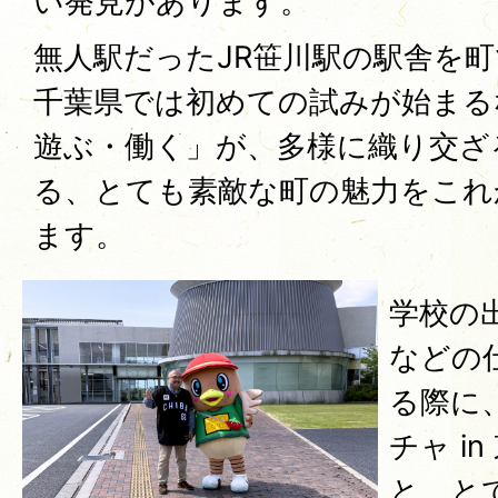
い発見があります。
無人駅だったJR笹川駅の駅舎を
千葉県では初めての試みが始まる
遊ぶ・働く」が、多様に織り交ざ
る、とても素敵な町の魅力をこれ
ます。
学校の
などの
る際に
チャ i
と、と