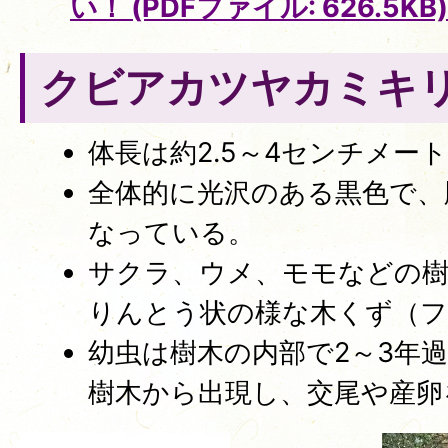
い！ (PDFファイル: 626.5KB)
クビアカツヤカミキ
体長は約2.5～4センチメー
全体的に光沢のある黒色で、
なっている。
サクラ、ウメ、モモなどの樹
りんとう状の様な木くず（フ
幼虫は樹木の内部で2～3年
樹木から出現し、交尾や産卵