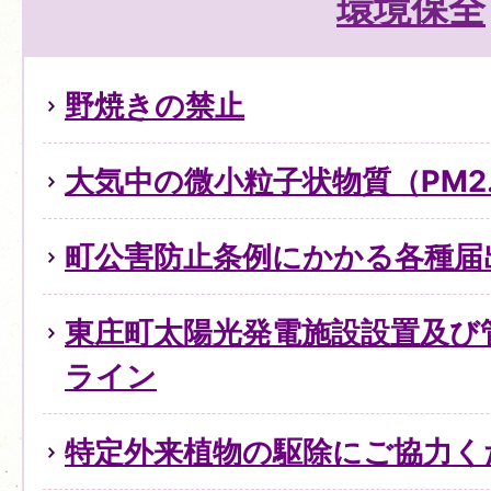
環境保全
野焼きの禁止
大気中の微小粒子状物質（PM2
町公害防止条例にかかる各種届
東庄町太陽光発電施設設置及び
ライン
特定外来植物の駆除にご協力く