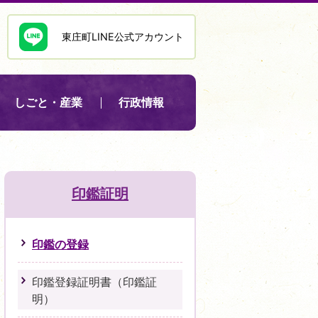
東庄町LINE公式アカウント
しごと・産業
行政情報
）
印鑑証明
印鑑の登録
印鑑登録証明書（印鑑証
明）