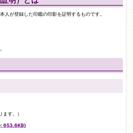
鑑証明）とは
本人が登録した印鑑の印影を証明するものです。
。
ります。）
653.6KB)