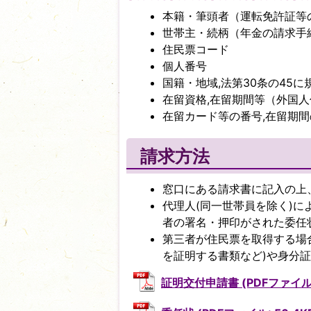
本籍・筆頭者（運転免許証等
世帯主・続柄（年金の請求手
住民票コード
個人番号
国籍・地域,法第30条の45
在留資格,在留期間等（外国
在留カード等の番号,在留期
請求方法
窓口にある請求書に記入の上
代理人(同一世帯員を除く)
者の署名・押印がされた委任
第三者が住民票を取得する場
を証明する書類など)や身分
証明交付申請書 (PDFファイル: 