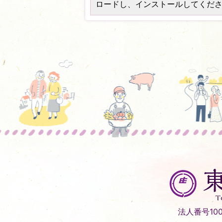
ロードし、インストールしてくだ
東
庄
町
Tonosho
法人番号1000
Town