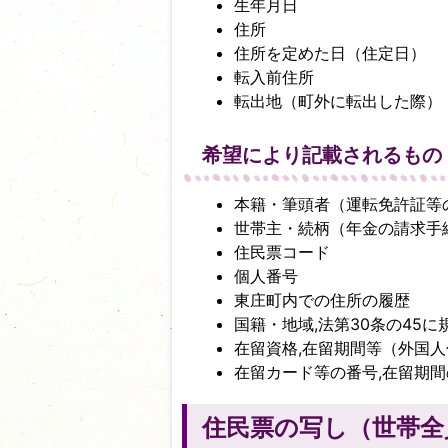
生年月日
住所
住所を定めた日（住定日）
転入前住所
転出地（町外に転出した際）
希望により記載されるもの
本籍・筆頭者（運転免許証等
世帯主・続柄（年金の請求手
住民票コード
個人番号
東庄町内での住所の履歴
国籍・地域,法第30条の45
在留資格,在留期間等（外国
在留カード等の番号,在留期
住民票の写し（世帯全