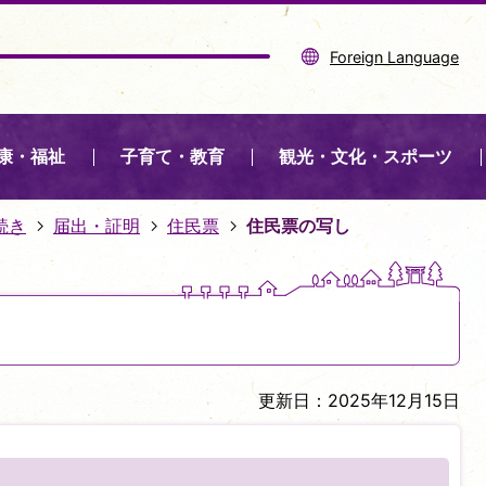
Foreign Language
康・福祉
子育て・教育
観光・文化・スポーツ
続き
届出・証明
住民票
住民票の写し
更新日：2025年12月15日