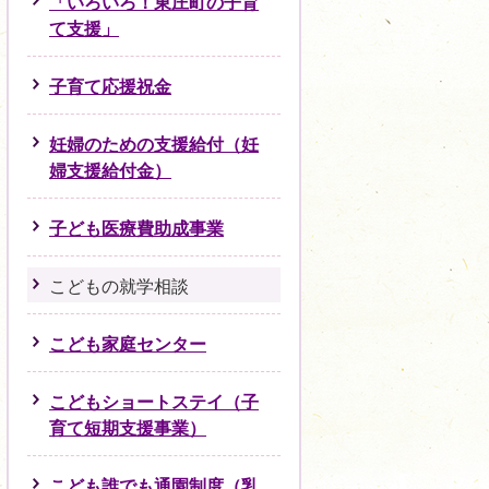
「いろいろ！東庄町の子育
て支援」
子育て応援祝金
妊婦のための支援給付（妊
婦支援給付金）
子ども医療費助成事業
こどもの就学相談
こども家庭センター
こどもショートステイ（子
育て短期支援事業）
こども誰でも通園制度（乳