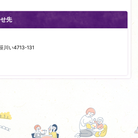
わせ先
川い4713-131