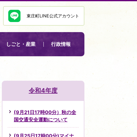
東庄町LINE公式アカウント
しごと・産業
行政情報
令和4年度
(9月21日17時00分）秋の全
国交通安全運動について
(9月25日17時00分)マイナ