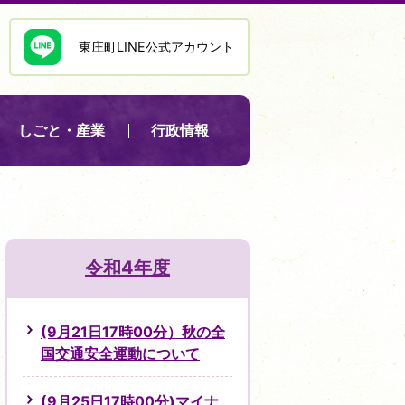
東庄町LINE公式アカウント
しごと・産業
行政情報
令和4年度
(9月21日17時00分）秋の全
国交通安全運動について
(9月25日17時00分)マイナ