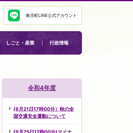
東庄町LINE公式アカウント
しごと・産業
行政情報
令和4年度
(9月21日17時00分）秋の全
国交通安全運動について
(9月25日17時00分)マイナ