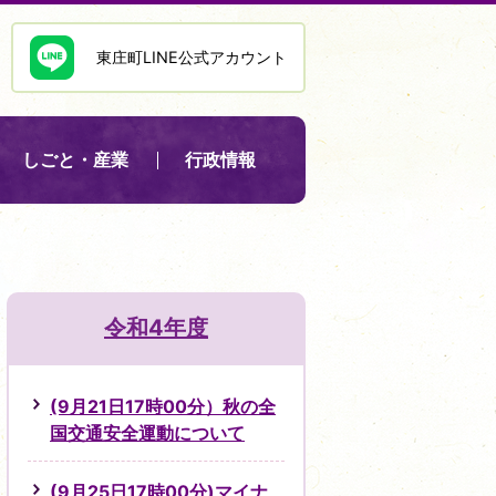
東庄町LINE公式アカウント
しごと・産業
行政情報
令和4年度
(9月21日17時00分）秋の全
国交通安全運動について
(9月25日17時00分)マイナ