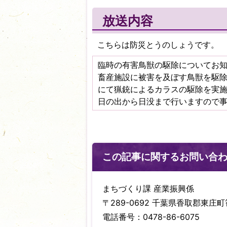
放送内容
こちらは防災とうのしょうです。
臨時の有害鳥獣の駆除についてお
畜産施設に被害を及ぼす鳥獣を駆除
にて猟銃によるカラスの駆除を実
日の出から日没まで行いますので
この記事に関するお問い合
まちづくり課 産業振興係
〒289-0692 千葉県香取郡東庄町笹
電話番号：0478-86-6075