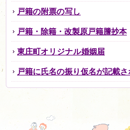
戸籍の附票の写し
戸籍・除籍・改製原戸籍謄抄本
東庄町オリジナル婚姻届
戸籍に氏名の振り仮名が記載さ