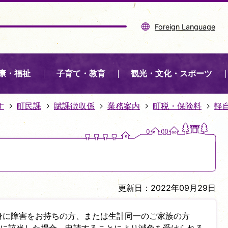
Foreign Language
康・福祉
子育て・教育
観光・文化・スポーツ
す
町民課
賦課徴収係
業務案内
町税・保険料
軽
更新日：2022年09月29日
身に障害をお持ちの方、または生計同一のご家族の方