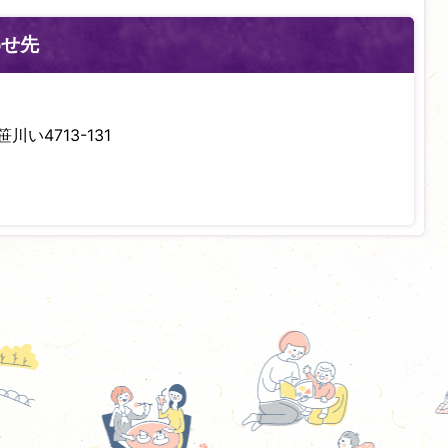
わせ先
川い4713-131