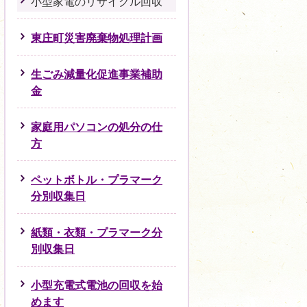
小型家電のリサイクル回収
東庄町災害廃棄物処理計画
生ごみ減量化促進事業補助
金
家庭用パソコンの処分の仕
方
ペットボトル・プラマーク
分別収集日
紙類・衣類・プラマーク分
別収集日
小型充電式電池の回収を始
めます