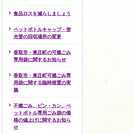
食品ロスを減らしましょう
ペットボトルキャップ・蛍
光管の回収場所の変更
香取市・東庄町の可燃ごみ
専用袋に関するお知らせ
香取市・東庄町可燃ごみ専
用袋に関する臨時措置の実
施
不燃ごみ、ビン・カン、ペ
ットボトル専用ごみ袋の価
格の値上げに関するお知ら
せ