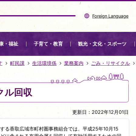
Foreign Language
康・福祉
子育て・教育
観光・文化・スポーツ
す
町民課
生活環境係
業務案内
ごみ・リサイクル
クル回収
更新日：2022年12月01日
る香取広域市町村圏事務組合では、平成25年10月15