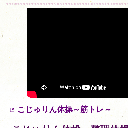
こじゅりん体操～筋トレ～