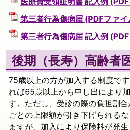
医療費受領証明書 記入例 (PDFフ
第三者行為傷病届 (PDFファイル:
第三者行為傷病届 記入例 (PDFフ
後期（長寿）高齢者
75歳以上の方が加入する制度で
れば65歳以上から申し出により
す。ただし、受診の際の負担割合
ごとの上限額が引き下げられるな
ますが、加入により保険料が発生