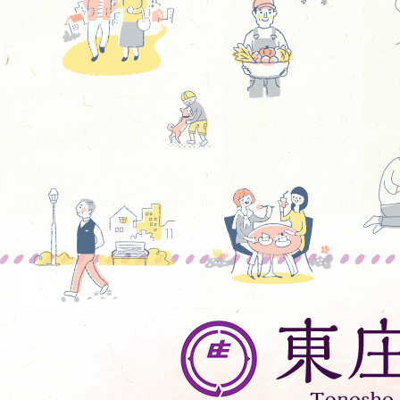
東
庄
町