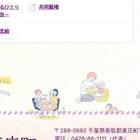
るひとり
共同親権
当～
支給
〒289-0692 千葉県香取郡東庄町笹
電話：0478-86-1111（代表）