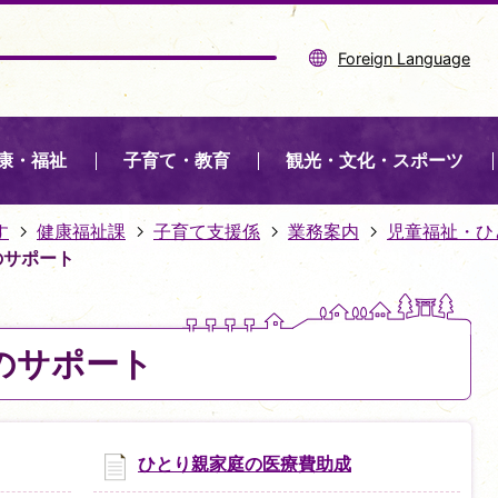
Foreign Language
康・福祉
子育て・教育
観光・文化・スポーツ
す
健康福祉課
子育て支援係
業務案内
児童福祉・ひ
のサポート
のサポート
ひとり親家庭の医療費助成