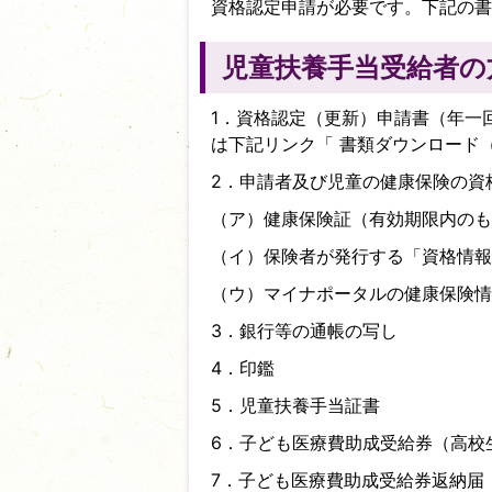
資格認定申請が必要です。下記の書
児童扶養手当受給者の
1．資格認定（更新）申請書（年一回
は下記リンク「
書類ダウンロード
2．申請者及び児童の健康保険の資
（ア）健康保険証（有効期限内のも
（イ）保険者が発行する「資格情報
（ウ）マイナポータルの健康保険情
3．銀行等の通帳の写し
4．印鑑
5．児童扶養手当証書
6．子ども医療費助成受給券（高校
7．子ども医療費助成受給券返納届