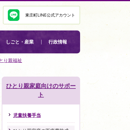
東庄町LINE公式アカウント
しごと・産業
行政情報
とり親福祉
ひとり親家庭向けのサポー
ト
児童扶養手当