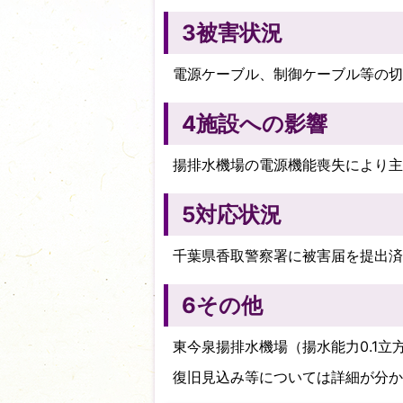
3被害状況
電源ケーブル、制御ケーブル等の切
4施設への影響
揚排水機場の電源機能喪失により主
5対応状況
千葉県香取警察署に被害届を提出済
6その他
東今泉揚排水機場（揚水能力0.1立方
復旧見込み等については詳細が分か