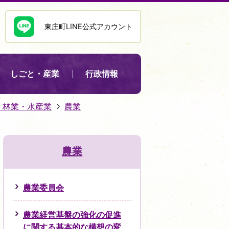
東庄町LINE公式アカウント
しごと・産業
行政情報
・林業・水産業
農業
農業
農業委員会
農業経営基盤の強化の促進
に関する基本的な構想の変