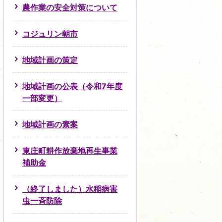
農作業の安全対策について
コジュリン朝市
地域計画の策定
地域計画の公表（令和7年度
一部変更）
地域計画の素案
東庄町耕作放棄地再生事業
補助金
（終了しました）水稲病害
虫一斉防除