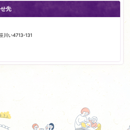
わせ先
川い4713-131