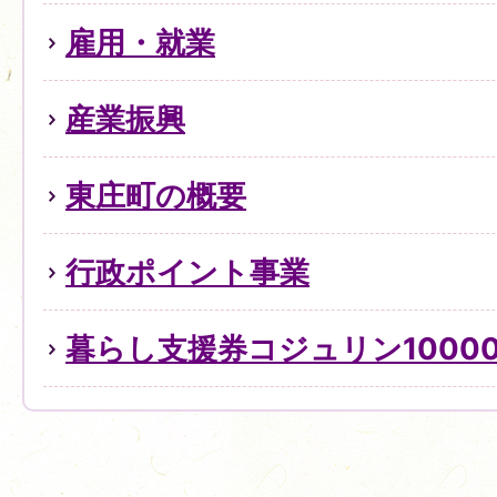
雇用・就業
産業振興
東庄町の概要
行政ポイント事業
暮らし支援券コジュリン1000