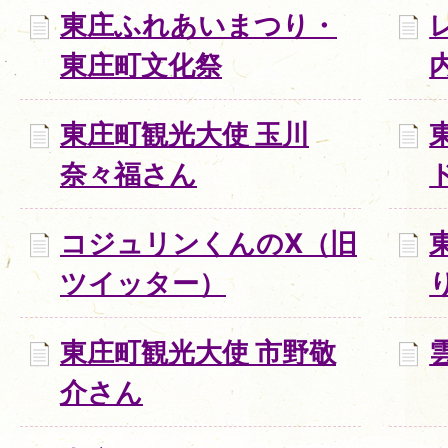
東庄ふれあいまつり・
東庄町文化祭
東庄町観光大使 玉川
奈々福さん
コジュリンくんのX（旧
ツイッター）
東庄町観光大使 市野敬
介さん