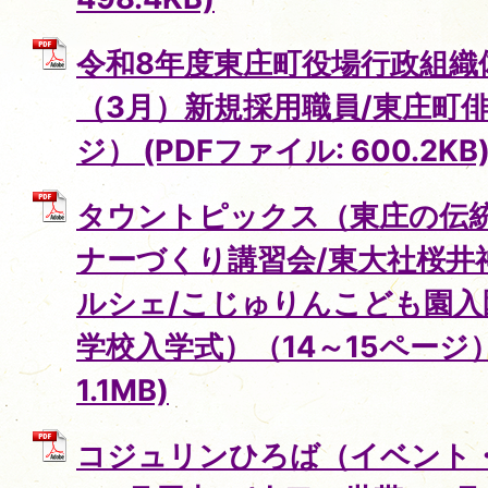
令和8年度東庄町役場行政組織
（3月）新規採用職員/東庄町俳
ジ） (PDFファイル: 600.2KB
タウントピックス（東庄の伝統
ナーづくり講習会/東大社桜井
ルシェ/こじゅりんこども園入
学校入学式）（14～15ページ）
1.1MB)
コジュリンひろば（イベント・