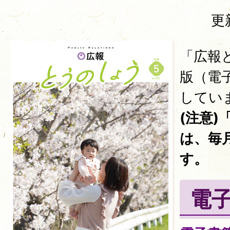
更
「広報
版（電
してい
(注意
は、毎
す。
電