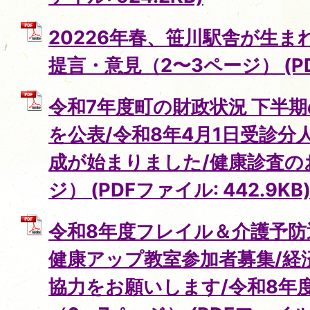
20226年春、笹川駅舎が生ま
提言・意見（2〜3ページ） (PDF
令和7年度町の財政状況 下半
を公表/令和8年4月1日受診
成が始まりました/健康診査の
ジ） (PDFファイル: 442.9KB
令和8年度フレイル＆介護予防
健康アップ教室参加者募集/経
協力をお願いします/令和8年