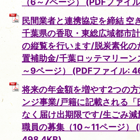
（6～7ページ） (PDFファイル: 
民間業者と連携協定を締結 空
千葉県の香取・東総広域都市
の縦覧を行います/脱炭素化の
置補助金/千葉ロッテマリーン
～9ページ） (PDFファイル: 46
将来の年金額を増やす2つの方
ンジ事業/戸籍に記載される「
なく届け出期限です/生ごみ減
職員の募集（10～11ページ） (
498.4KB)