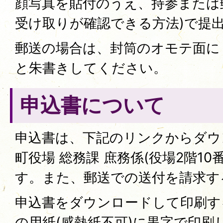
顔写真を貼付のうえ、持参または
受け取りが確認できる方法)で提
郵送の場合は、封筒のオモテ面に
と朱書きしてください。
申込書について
申込書は、下記のリンクからダウ
町役場 総務課 庶務係(役場2階1
す。また、郵送での送付を請求す
申込書をダウンロードして印刷す
の用紙(感熱紙不可)に黒字で印刷