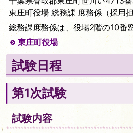
千葉県香取郡東庄町笹川い4713番地
東庄町役場 総務課 庶務係（採用
総務課庶務係は、役場2階の10番
東庄町役場
試験日程
第1次試験
試験内容