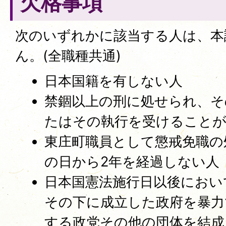
欠格事項
次のいずれかに該当する人は、本
ん。(全職種共通)
日本国籍を有しない人
禁錮以上の刑に処せられ、そ
たはその執行を受けること
東庄町職員として懲戒免職の
の日から2年を経過しない人
日本国憲法施行日以後におい
その下に成立した政府を暴力
する政党その他の団体を結成