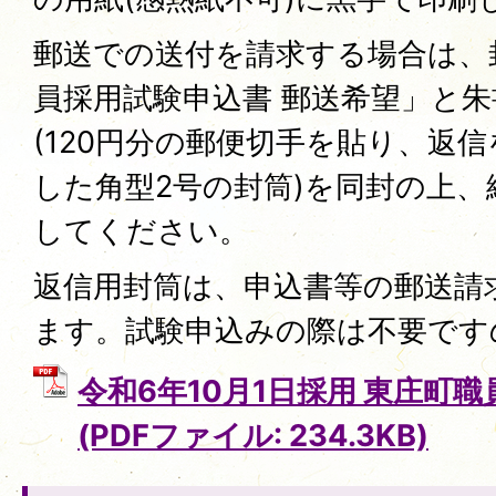
郵送での送付を請求する場合は、
員採用試験申込書 郵送希望」と
(120円分の郵便切手を貼り、返
した角型2号の封筒)を同封の上、
してください。
返信用封筒は、申込書等の郵送請
ます。試験申込みの際は不要です
令和6年10月1日採用 東庄町
(PDFファイル: 234.3KB)