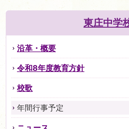
東庄中学
沿革・概要
令和8年度教育方針
校歌
年間行事予定
ニュース