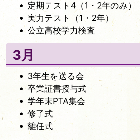
定期テスト4（1・2年のみ）
実力テスト（1・2年）
公立高校学力検査
3月
3年生を送る会
卒業証書授与式
学年末PTA集会
修了式
離任式