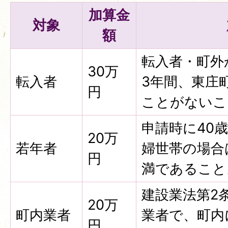
加算金
対象
額
転入者・町外
30万
転入者
3年間、東庄
円
ことがないこ
申請時に40
20万
若年者
婦世帯の場合
円
満であること
建設業法第2
20万
町内業者
業者で、町内
円