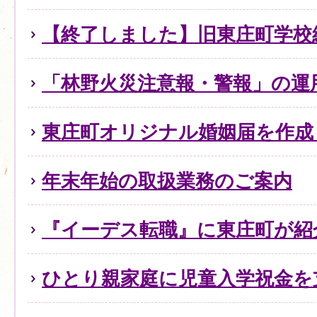
【終了しました】旧東庄町学校
「林野火災注意報・警報」の運
東庄町オリジナル婚姻届を作成
年末年始の取扱業務のご案内
『イーデス転職』に東庄町が紹
ひとり親家庭に児童入学祝金を