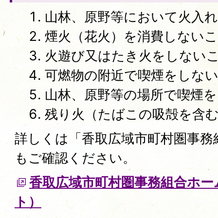
山林、原野等において火入
煙火（花火）を消費しない
火遊び又はたき火をしない
可燃物の附近で喫煙をしな
山林、原野等の場所で喫煙
残り火（たばこの吸殻を含
詳しくは「香取広域市町村圏事務
もご確認ください。
香取広域市町村圏事務組合ホー
ト）