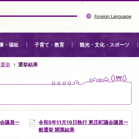
Foreign Language
康・福祉
子育て・教育
観光・文化・スポーツ
選挙
選挙結果
議会議員一
令和5年11月19日執行 東庄町議会議員一
般選挙 開票結果