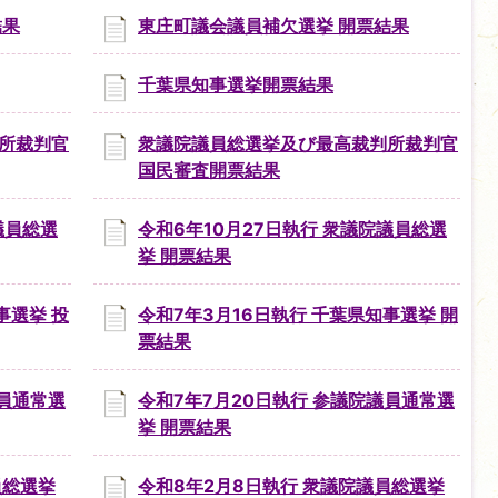
結果
東庄町議会議員補欠選挙 開票結果
千葉県知事選挙開票結果
所裁判官
衆議院議員総選挙及び最高裁判所裁判官
国民審査開票結果
議員総選
令和6年10月27日執行 衆議院議員総選
挙 開票結果
事選挙 投
令和7年3月16日執行 千葉県知事選挙 開
票結果
議員通常選
令和7年7月20日執行 参議院議員通常選
挙 開票結果
員総選挙
令和8年2月8日執行 衆議院議員総選挙