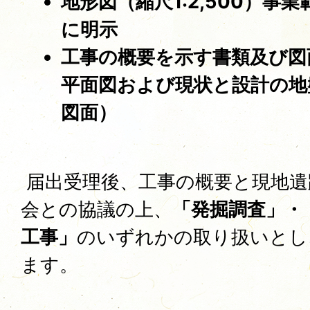
地形図（縮尺1:2,500）事
に明示
工事の概要を示す書類及び図
平面図および現状と設計の地
図面）
届出受理後、工事の概要と現地遺
会との協議の上、
「発掘調査」・
工事」
のいずれかの取り扱いとし
ます。