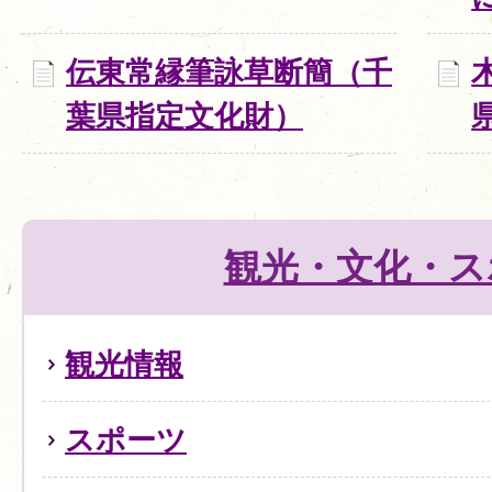
伝東常縁筆詠草断簡（千
葉県指定文化財）
観光・文化・ス
観光情報
スポーツ