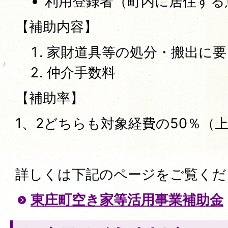
利用登録者（町内に居住する
【補助内容】
家財道具等の処分・搬出に要
仲介手数料
【補助率】
1、2どちらも対象経費の50％（
詳しくは下記のページをご覧く
東庄町空き家等活用事業補助金