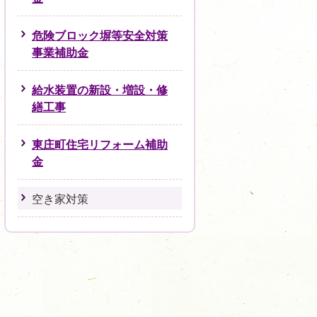
危険ブロック塀等安全対策
事業補助金
給水装置の新設・増設・修
繕工事
東庄町住宅リフォーム補助
金
空き家対策