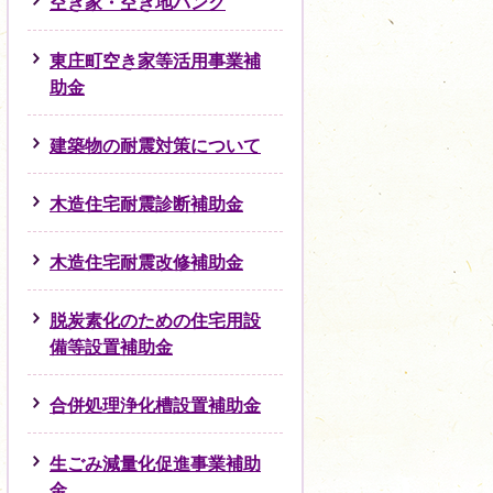
空き家・空き地バンク
東庄町空き家等活用事業補
助金
建築物の耐震対策について
木造住宅耐震診断補助金
木造住宅耐震改修補助金
脱炭素化のための住宅用設
備等設置補助金
合併処理浄化槽設置補助金
生ごみ減量化促進事業補助
金