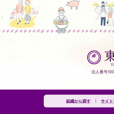
東
庄
町
Tonosho
法人番号1000
Town
組織から探す
サイト