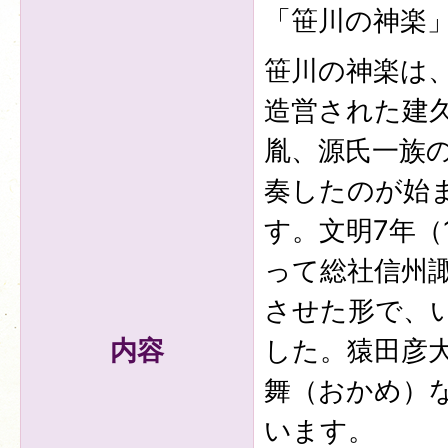
「笹川の神楽
笹川の神楽は
造営された建久
胤、源氏一族
奏したのが始
す。文明7年（
って総社信州
させた形で、
内容
した。猿田彦
舞（おかめ）な
います。