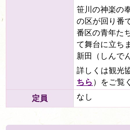
笹川の神楽の
の区が回り番
番区の青年た
て舞台に立ち
新田（しんで
詳しくは観光
ちら
）をご覧
なし
定員