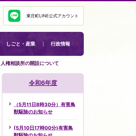
東庄町LINE公式アカウント
しごと・産業
行政情報
分）人権相談所の開設について
令和6年度
（5月11日8時30分）有害鳥
獣駆除のお知らせ
(5月10日17時00分)有害鳥
獣駆除のお知らせ