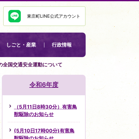
東庄町LINE公式アカウント
しごと・産業
行政情報
 秋の全国交通安全運動について
令和6年度
（5月11日8時30分）有害鳥
獣駆除のお知らせ
(5月10日17時00分)有害鳥
獣駆除のお知らせ