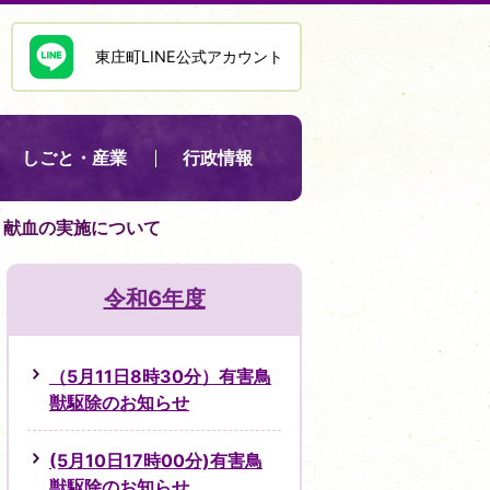
東庄町LINE公式アカウント
しごと・産業
行政情報
分）献血の実施について
令和6年度
（5月11日8時30分）有害鳥
獣駆除のお知らせ
(5月10日17時00分)有害鳥
獣駆除のお知らせ