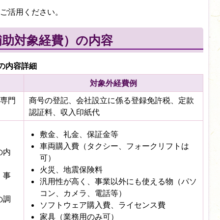
ご活用ください。
補助対象経費）の内容
の内容詳細
対象外経費例
専門
商号の登記、会社設立に係る登録免許税、定款
認証料、収入印紙代
敷金、礼金、保証金等
車両購入費（タクシー、フォークリフトは
の内
可）
火災、地震保険料
・事
汎用性が高く、事業以外にも使える物（パソ
コン、カメラ、電話等）
の調
ソフトウェア購入費、ライセンス費
家具（業務用のみ可）