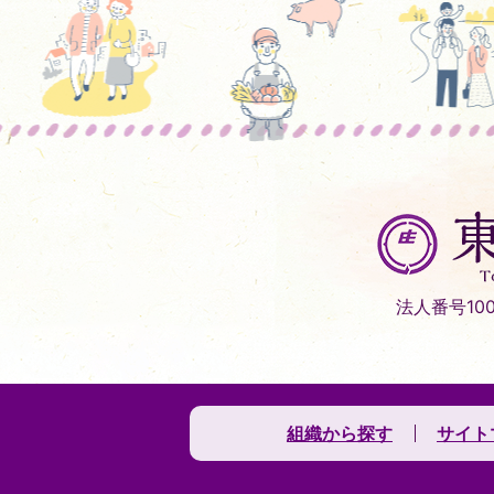
東
庄
町
Tonosho
法人番号1000
Town
組織から探す
サイト