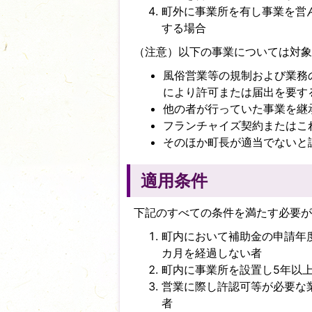
町外に事業所を有し事業を営
する場合
（注意）以下の事業については対象
風俗営業等の規制および業務の
により許可または届出を要す
他の者が行っていた事業を継
フランチャイズ契約またはこ
そのほか町長が適当でないと
適用条件
下記のすべての条件を満たす必要
町内において補助金の申請年
カ月を経過しない者
町内に事業所を設置し5年以
営業に際し許認可等が必要な
者