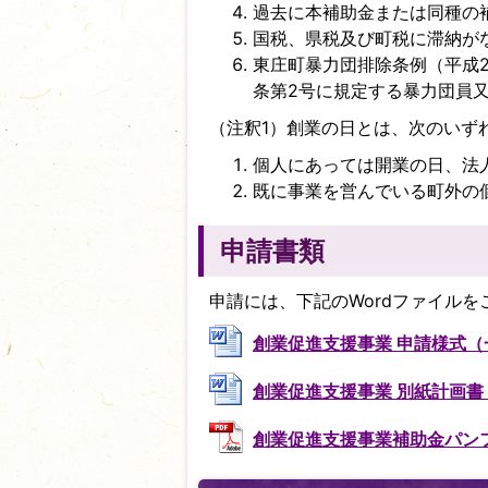
過去に本補助金または同種の
国税、県税及び町税に滞納が
東庄町暴力団排除条例（平成2
条第2号に規定する暴力団員
（注釈1）創業の日とは、次のいず
個人にあっては開業の日、法
既に事業を営んでいる町外の
申請書類
申請には、下記のWordファイルを
創業促進支援事業 申請様式（一式）
創業促進支援事業 別紙計画書・予
創業促進支援事業補助金パンフレッ