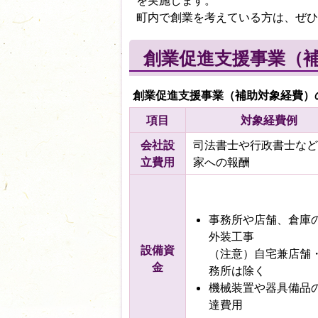
を実施します。
町内で創業を考えている方は、ぜひ
創業促進支援事業（
創業促進支援事業（補助対象経費）
項目
対象経費例
会社設
司法書士や行政書士など
立費用
家への報酬
事務所や店舗、倉庫
外装工事
設備資
（注意）自宅兼店舗
金
務所は除く
機械装置や器具備品
達費用