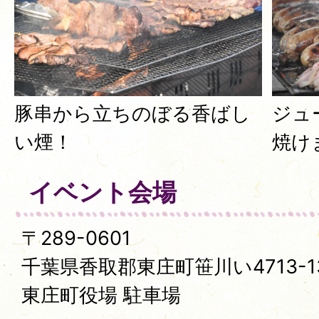
豚串から立ちのぼる香ばし
ジュ
い煙！
焼け
イベント会場
〒289-0601
千葉県香取郡東庄町笹川い4713-1
東庄町役場 駐車場