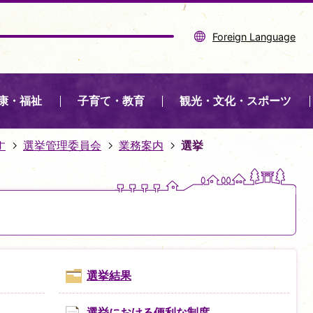
Foreign Language
康・福祉
子育て・教育
観光・文化・スポーツ
す
選挙管理委員会
業務案内
選挙
選挙結果
選挙における便利な制度