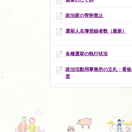
政治家の寄附禁止
選挙人名簿登録者数（最新）
各種選挙の執行状況
政治活動用事務所の立札・看板
度