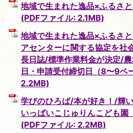
地域で生まれた逸品×ふるさと
(PDFファイル: 2.1MB)
地域で生まれた逸品×ふるさと
アセンターに関する協定を社会
長日誌/標準作業料金が決定/
日・申請受付締切日（8〜9ページ
2.2MB)
学びのひろば/本が好き！/輝い
いっぱいこじゅりんこども園（
(PDFファイル: 2.2MB)