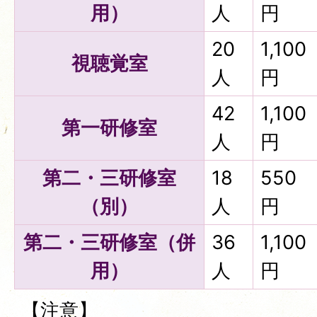
用）
人
円
20
1,100
視聴覚室
人
円
42
1,100
第一研修室
人
円
第二・三研修室
18
550
（別）
人
円
第二・三研修室（併
36
1,100
用）
人
円
【注意】