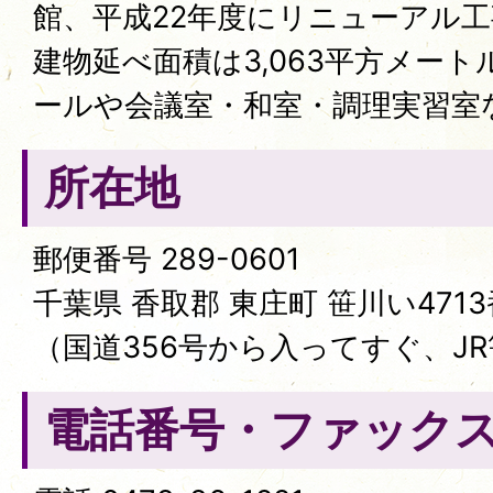
館、平成22年度にリニューアル
建物延べ面積は3,063平方メート
ールや会議室・和室・調理実習室
所在地
郵便番号 289-0601
千葉県 香取郡 東庄町 笹川い4713
（国道356号から入ってすぐ、JR
電話番号・ファック