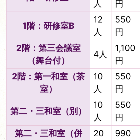
人
円
12
550
1階：研修室B
人
円
2階：第三会議室
1,100
4人
（舞台付）
円
2階：第一和室（茶
10
550
室）
人
円
10
550
第二・三和室（別）
人
円
第二・三和室（併
20
990