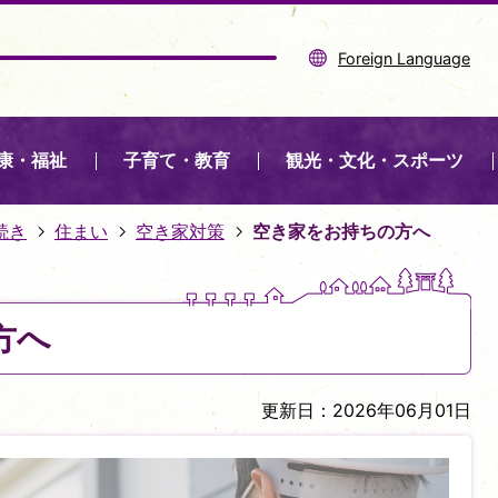
Foreign Language
康・福祉
子育て・教育
観光・文化・スポーツ
続き
住まい
空き家対策
空き家をお持ちの方へ
方へ
更新日：2026年06月01日